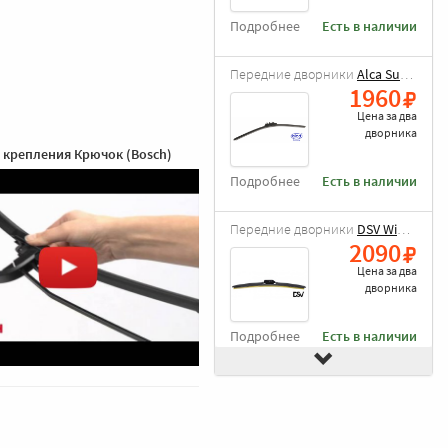
Подробнее
Есть в наличии
Передние дворники
Alca Super Flat
1960
Цена за
два
дворника
 крепления Крючок (Bosch)
Подробнее
Есть в наличии
Передние дворники
DSV Wiper Blade
2090
Цена за
два
дворника
Подробнее
Есть в наличии
Передние дворники
Goodyear Frameless
2490
Цена за
два
дворника