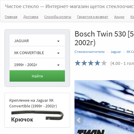
Чистое стекло
— Интернет-магазин щеток стеклоочис
Главная
Доставка
Способы оплаты
Гарантия и возврат
Акции
К
Bosch Twin 530 [5
2002г)
JAGUAR
Стеклоочистители
Jaguar
XK C
XK CONVERTIBLE
(
4.00
- 1 го
1999г - 2002г
Назад
Найти
Крепление на Jaguar XK
Convertible (1999г - 2002г)