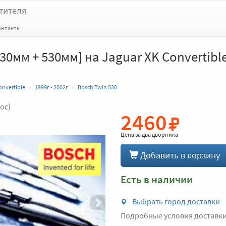
тителя
онтакты
30мм + 530мм] на Jaguar XK Convertible
onvertible
1999г - 2002г
Bosch Twin 530
лос)
2460
Вперед
Цена за
два дворника
Добавить в корзину
Есть в наличии
Выбрать город доставки
Подробные условия доставк