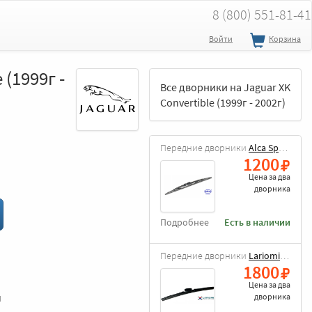
8 (800) 551-81-41
Войти
Корзина
 (1999г -
Все дворники на Jaguar XK
Convertible (1999г - 2002г)
Передние дворники
Alca Special
1200
Цена за
два
дворника
Подробнее
Есть в наличии
Передние дворники
Lariomi Hybrid
1800
Цена за
два
и
дворника