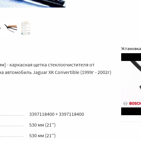
Установка
мм] - каркасная щетка стеклоочистителя от
 автомобиль Jaguar XK Convertible (1999г - 2002г)
3397118400 + 3397118400
530 мм (21'')
530 мм (21'')