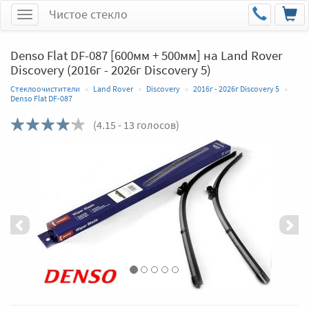
Чистое стекло
Меню
Denso Flat DF-087 [600мм + 500мм] на Land Rover
Discovery (2016г - 2026г Discovery 5)
Стеклоочистители
Land Rover
Discovery
2016г - 2026г Discovery 5
Denso Flat DF-087
(
4.15
- 13 голосов)
Назад
Впер