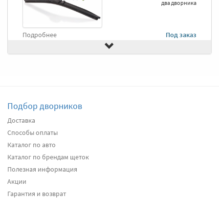
два дворника
Подробнее
Под заказ
Передние дворники
Alca Winter
3060
два дворника
Подбор дворников
Подробнее
Есть в наличии
Доставка
Способы оплаты
Передние дворники
Bosch AeroTwin A315S
3070
Каталог по авто
два дворника
Каталог по брендам щеток
Полезная информация
Акции
Подробнее
Есть в наличии
Гарантия и возврат
Передние дворники
Denso Flat DF-087