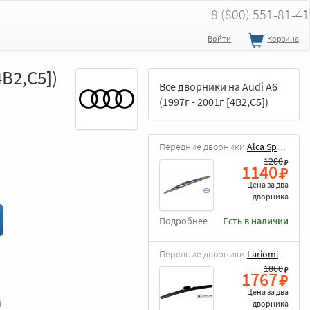
8 (800) 551-81-41
Войти
Корзина
4B2,C5])
Все дворники на Audi A6
(1997г - 2001г [4B2,C5])
Передние дворники
Alca Special
1200
1140
Цена за
два
дворника
Подробнее
Есть в наличии
Передние дворники
Lariomi Hybrid
1860
1767
Цена за
два
и
дворника