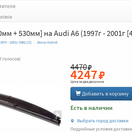
тителя
онтакты
мм + 530мм] на Audi A6 (1997г - 2001г [
1997г - 2001г [4B2,C5]
Denso Hybrid
7 голосов)
4470
Вперед
4247
Цена за
два дворника
Добавить в корзину
Есть в наличии
Выбрать город доставки
Подробные условия доставк