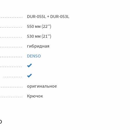
DUR-055L + DUR-053L
550 мм (22'')
530 мм (21'')
гибридная
DENSO
оригинальное
Крючок
о