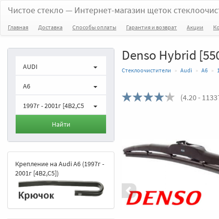
Чистое стекло
— Интернет-магазин щеток стеклоочис
Главная
Доставка
Способы оплаты
Гарантия и возврат
Акции
К
Denso Hybrid [550
AUDI
Стеклоочистители
Audi
A6
A6
(
4.20
- 1133
1997г - 2001г [4B2,C5]
Назад
Найти
Крепление на Audi A6 (1997г -
2001г [4B2,C5])