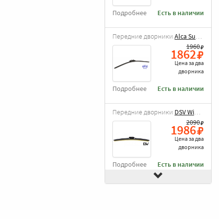
Подробнее
Есть в наличии
Передние дворники
Alca Super Flat
1960
1862
Цена за
два
дворника
Подробнее
Есть в наличии
Передние дворники
DSV Wiper Blade
2090
1986
Цена за
два
дворника
Подробнее
Есть в наличии
Передние дворники
Goodyear Frameless
2490
2366
Цена за
два