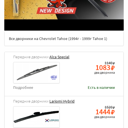
Все дворники на Chevrolet Tahoe (1994г - 1999г Tahoe 1)
Передние дворники
Alca Special
1140
1083
два дворника
Подробнее
Есть в наличии
Передние дворники
Lariomi Hybrid
1520
1444
два дворника