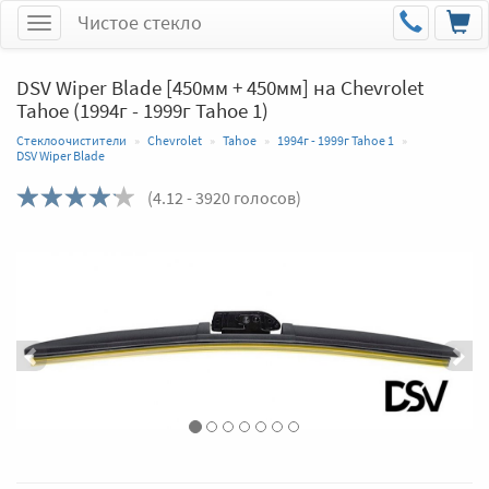
Чистое стекло
Меню
DSV Wiper Blade [450мм + 450мм] на Chevrolet
Tahoe (1994г - 1999г Tahoe 1)
Стеклоочистители
Chevrolet
Tahoe
1994г - 1999г Tahoe 1
DSV Wiper Blade
(
4.12
- 3920 голосов)
Назад
Впер