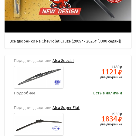
Все дворники на Chevrolet Cruze (2009г - 2026г [J300 седан])
Передние дворники
Alca Special
1180
1121
два дворника
Подробнее
Есть в наличии
Передние дворники
Alca Super Flat
1930
1834
два дворника