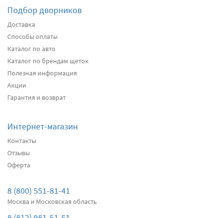
Подбор дворников
Подробнее
Есть в наличии
Доставка
Способы оплаты
Передние дворники
Heyner All Season
2640
Каталог по авто
2508
Каталог по брендам щеток
два дворника
Полезная информация
Акции
Подробнее
Есть в наличии
Гарантия и возврат
Передние дворники
Alca Winter
3040
Интернет-магазин
2888
Контакты
два дворника
Отзывы
Оферта
Подробнее
Есть в наличии
Передние дворники
Bosch AeroTwin AR604S
8 (800) 551-81-41
4310
Москва и Московская область
4095
8 (812) 981-51-51
два дворника