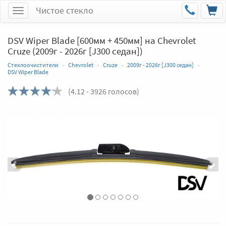
Чистое стекло
Меню
DSV Wiper Blade [600мм + 450мм] на Chevrolet
Cruze (2009г - 2026г [J300 седан])
Стеклоочистители
Chevrolet
Cruze
2009г - 2026г [J300 седан]
DSV Wiper Blade
(
4.12
- 3926 голосов)
Назад
Впер