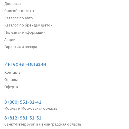
Доставка
Способы оплаты
Передние дворники
Heyner All Season
2650
Каталог по авто
2518
Каталог по брендам щеток
два дворника
Полезная информация
Акции
Подробнее
Есть в наличии
Гарантия и возврат
Передние дворники
Alca Winter
3060
Интернет-магазин
2907
Контакты
два дворника
Отзывы
Оферта
Подробнее
Есть в наличии
Передние дворники
Bosch AeroTwin AR607S
8 (800) 551-81-41
4040
Москва и Московская область
3838
8 (812) 981-51-51
два дворника
Санкт-Петербург и Ленинградская область