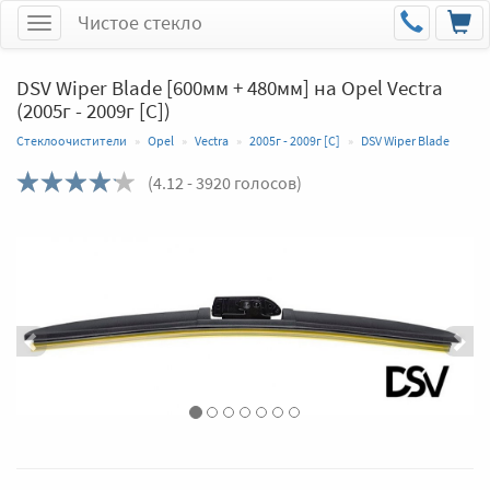
Чистое стекло
Меню
DSV Wiper Blade [600мм + 480мм] на Opel Vectra
(2005г - 2009г [C])
Стеклоочистители
Opel
Vectra
2005г - 2009г [C]
DSV Wiper Blade
(
4.12
- 3920 голосов)
Назад
Впер