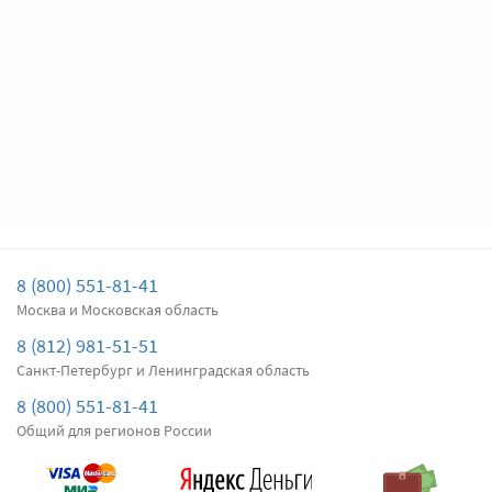
Цена за
два
дворника
Подробнее
Есть в наличии
Передние дворники
Denso Hybrid
4070
Цена за
два
дворника
Подробнее
Есть в наличии
8 (800) 551-81-41
Москва и Московская область
Задний дворник
Bosch Rear H410
750
8 (812) 981-51-51
Цена за
один
Санкт-Петербург и Ленинградская область
дворник
8 (800) 551-81-41
Общий для регионов России
Подробнее
Есть в наличии