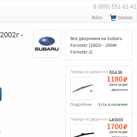
8 (800) 551-81-41
Войти
Корзина
2002г -
Все дворники на Subaru
Forester (2002г - 2004г
Forester 2)
Передние дворники
Alca Special
1180
Цена за
два
дворника
Подробнее
Есть в наличии
Передние дворники
Lariomi Hybrid
1700
и
Цена за
два
дворника