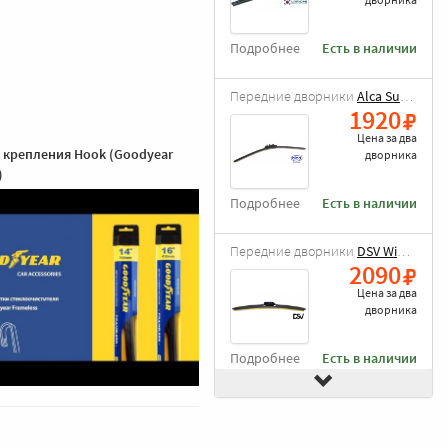
Подробнее
Есть в наличии
Передние дворники
Alca Super Flat
1920
Цена за
два
 крепления Hook (Goodyear
дворника
)
Подробнее
Есть в наличии
Передние дворники
DSV Wiper Blade
2090
Цена за
два
дворника
Подробнее
Есть в наличии
Передние дворники
Goodyear Frameless
2490
Цена за
два