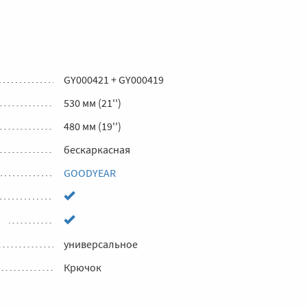
GY000421 + GY000419
530 мм (21'')
480 мм (19'')
бескаркасная
GOODYEAR
универсальное
Крючок