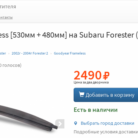
тителя
онтакты
s [530мм + 480мм] на Subaru Forester (
ster
2002г - 2004г Forester 2
Goodyear Frameless
0 голосов)
2490
Вперед
Цена за
два дворника
Добавить в корзину
Есть в наличии
Выбрать город доставки
Подробные условия доставк