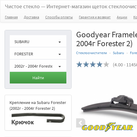
Чистое стекло
— Интернет-магазин щеток стеклоочис
Главная
Доставка
Способы оплаты
Гарантия и возврат
Акции
К
Goodyear Frameles
2004г Forester 2)
SUBARU
Стеклоочистители
Subaru
Fore
FORESTER
(
4.00
- 1145
2002г - 2004г Forester 2
Назад
Найти
Крепление на Subaru Forester
(2002г - 2004г Forester 2)