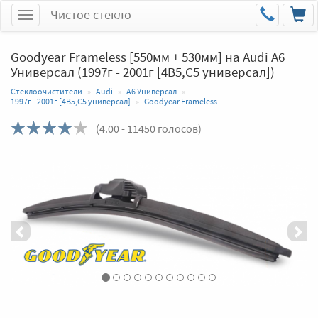
Чистое стекло
Меню
Goodyear Frameless [550мм + 530мм] на Audi A6
Универсал (1997г - 2001г [4B5,C5 универсал])
Стеклоочистители
Audi
A6 Универсал
1997г - 2001г [4B5,C5 универсал]
Goodyear Frameless
(
4.00
- 11450 голосов)
Назад
Впер