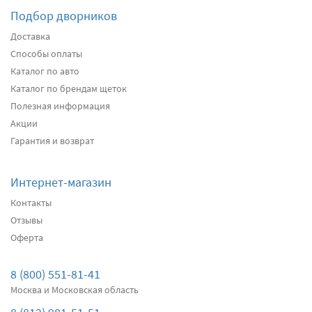
Подбор дворников
Подробнее
Есть в наличии
Доставка
Способы оплаты
Передние дворники
Heyner All Season
2660
Каталог по авто
два дворника
Каталог по брендам щеток
Полезная информация
Акции
Подробнее
Есть в наличии
Гарантия и возврат
Передние дворники
Alca Winter
3080
Интернет-магазин
два дворника
Контакты
Отзывы
Оферта
Подробнее
Есть в наличии
Передние дворники
Bosch AeroTwin AR550S
8 (800) 551-81-41
3520
Москва и Московская область
два дворника