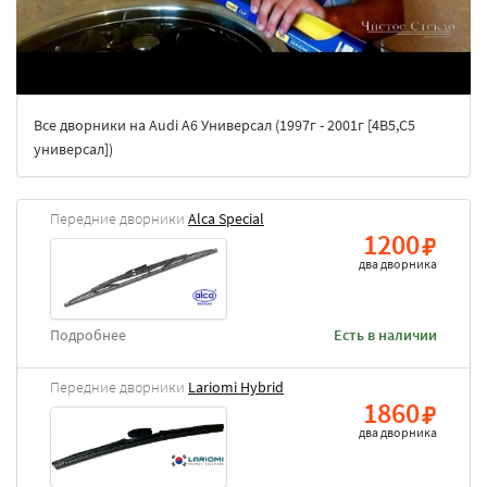
Все дворники на Audi A6 Универсал (1997г - 2001г [4B5,C5
универсал])
Передние дворники
Alca Special
1200
два дворника
Подробнее
Есть в наличии
Передние дворники
Lariomi Hybrid
1860
два дворника