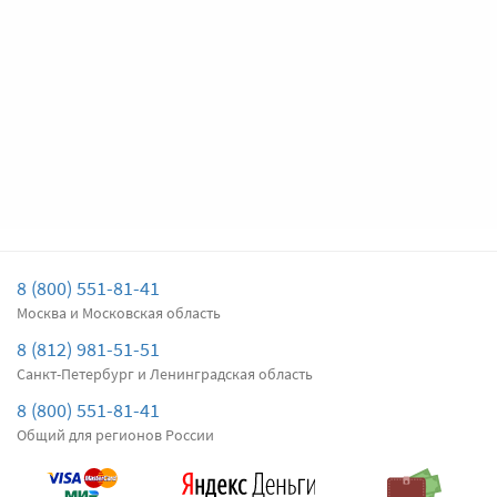
Цена за
два
дворника
Подробнее
Есть в наличии
Передние дворники
Denso Hybrid
4600
Цена за
два
дворника
Подробнее
Есть в наличии
8 (800) 551-81-41
Москва и Московская область
Задний дворник
Bosch Rear H358
870
8 (812) 981-51-51
Цена за
один
Санкт-Петербург и Ленинградская область
дворник
8 (800) 551-81-41
Общий для регионов России
Подробнее
Нет в наличии