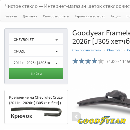
Чистое стекло
— Интернет-магазин щеток стеклоочис
Главная
Доставка
Способы оплаты
Гарантия и возврат
Акции
К
Goodyear Frameles
2026г [J305 хетчб
CHEVROLET
Стеклоочистители
Chevrolet
C
CRUZE
(
4.00
- 1145
2011г - 2026г [J305 хетчбек]
Назад
Найти
Крепление на Chevrolet Cruze
(2011г - 2026г [J305 хетчбек] )