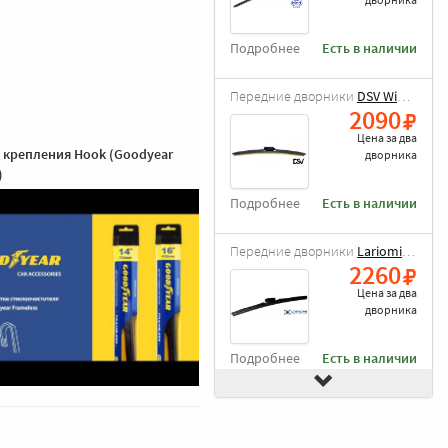
Подробнее
Есть в наличии
Передние дворники
DSV Wiper Blade
2090
Цена за
два
 крепления Hook (Goodyear
дворника
)
Подробнее
Есть в наличии
Передние дворники
Lariomi Hybrid
2260
Цена за
два
дворника
Подробнее
Есть в наличии
Передние дворники
Goodyear Frameless
2490
Цена за
два