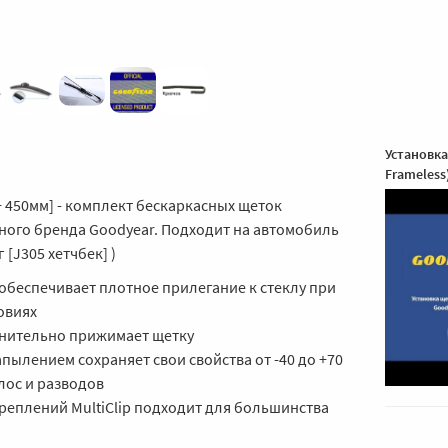
Установка
Frameless
+ 450мм] - комплект бескаркасных щеток
тного бренда Goodyear. Подходит на автомобиль
г [J305 хетчбек] )
обеспечивает плотное прилегание к стеклу при
овиях
нительно прижимает щетку
пылением сохраняет свои свойства от -40 до +70
лос и разводов
реплений MultiClip подходит для большинства