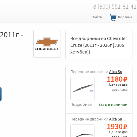
8 (800) 551-81-41
Войти
Корзина
2011г -
Все дворники на Chevrolet
Cruze (2011г - 2026г [J305
хетчбек])
Передние дворники
Alca Special
1180
Цена за
два
дворника
Подробнее
Есть в наличии
Передние дворники
Alca Super Flat
1930
и
Цена за
два
дворника