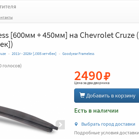
тителя
онтакты
s [600мм + 450мм] на Chevrolet Cruze (
ек])
ruze
2011г - 2026г [J305 хетчбек]
Goodyear Frameless
0 голосов)
2490
Вперед
Цена за
два дворника
Добавить в корзину
Есть в наличии
Выбрать город доставки
Подробные условия доставк