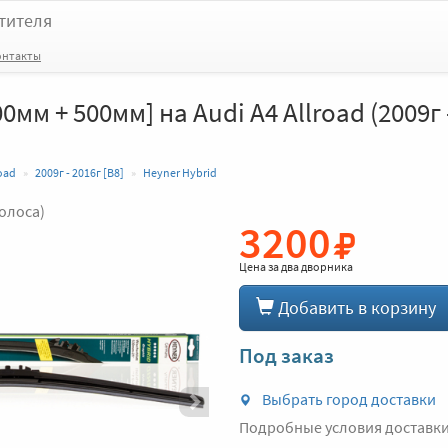
тителя
онтакты
0мм + 500мм] на Audi A4 Allroad (2009г 
road
2009г - 2016г [В8]
Heyner Hybrid
голоса)
3200
Вперед
Цена за
два дворника
Добавить в корзину
Под заказ
Выбрать город доставки
Подробные условия доставк