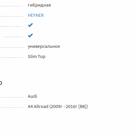
гибридная
HEYNER
универсальное
Slim Top
о
Audi
A4 Allroad (2009г - 2016г [В8])