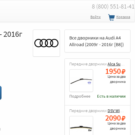
8 (800) 551-81-41
Войти
Корзина
- 2016г
Все дворники на Audi A4
Allroad (2009г - 2016г [В8])
Передние дворники
Alca Super Flat
1950
Цена за
два
дворника
Подробнее
Есть в наличии
Передние дворники
DSV Wiper Blade
2090
Цена за
два
и
дворника