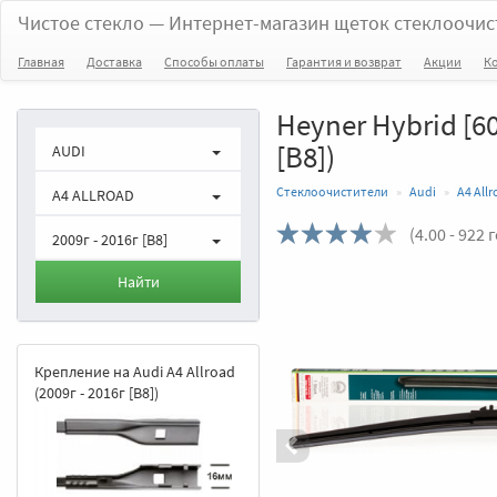
Чистое стекло
— Интернет-магазин щеток стеклоочис
Главная
Доставка
Способы оплаты
Гарантия и возврат
Акции
К
Heyner Hybrid [60
[В8])
AUDI
Стеклоочистители
Audi
A4 All
A4 ALLROAD
(
4.00
- 922 
2009г - 2016г [В8]
Назад
Найти
Крепление на Audi A4 Allroad
(2009г - 2016г [В8])