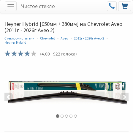
Чистое стекло
Меню
Heyner Hybrid [650мм + 380мм] на Chevrolet Aveo
(2011г - 2026г Aveo 2)
Стеклоочистители
Chevrolet
Aveo
2011г - 2026г Aveo 2
Heyner Hybrid
(
4.00
- 922 голоса)
Назад
Впер