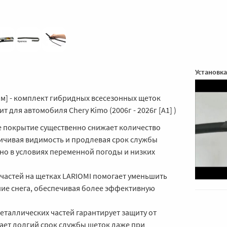
Установка
0мм] - комплект гибридных всесезонных щеток
 для автомобиля Chery Kimo (2006г - 2026г [A1] )
 покрытие существенно снижает количество
личивая видимость и продлевая срок службы
но в условиях переменной погоды и низких
частей на щетках LARIOMI помогает уменьшить
ие снега, обеспечивая более эффективную
таллических частей гарантирует защиту от
ает долгий срок службы щеток даже при