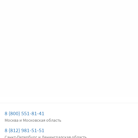
дворника
Подробнее
Есть в наличии
Передние дворники
Denso Hybrid
3510
Цена за
два
дворника
Подробнее
Есть в наличии
8 (800) 551-81-41
Москва и Московская область
8 (812) 981-51-51
Санкт-Петербург и Ленинградская область