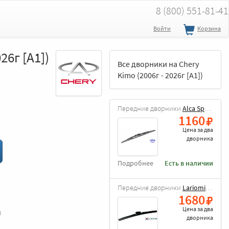
8 (800) 551-81-41
Войти
Корзина
26г [A1])
Все дворники на Chery
Kimo (2006г - 2026г [A1])
Передние дворники
Alca Special
1160
Цена за
два
дворника
Подробнее
Есть в наличии
Передние дворники
Lariomi Hybrid
1680
Цена за
два
и
дворника