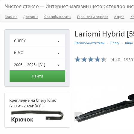
Чистое стекло
— Интернет-магазин щеток стеклоочис
Главная
Доставка
Способы оплаты
Гарантия и возврат
Акции
К
Lariomi Hybrid [5
CHERY
Стеклоочистители
Chery
Kimo
KIMO
(
4.40
- 1939
2006г - 2026г [A1]
Назад
Найти
Крепление на Chery Kimo
(2006г - 2026г [A1] )