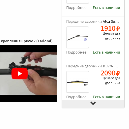
Подробнее
Есть в наличии
Передние дворники
Alca Super Flat
1910
Цена за
два
дворника
 крепления Крючок (Lariomi)
Подробнее
Есть в наличии
Передние дворники
DSV Wiper Blade
2090
Цена за
два
дворника
Подробнее
Есть в наличии
Передние дворники
Goodyear Frameless
2490
Цена за
два
дворника