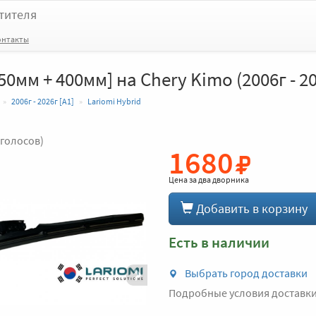
тителя
онтакты
50мм + 400мм] на Chery Kimo (2006г - 20
2006г - 2026г [A1]
Lariomi Hybrid
 голосов)
1680
Вперед
Цена за
два дворника
Добавить в корзину
Есть в наличии
Выбрать город доставки
Подробные условия доставк