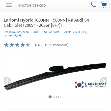
Чистое стекло
Меню
Lariomi Hybrid [600мм + 500мм] на Audi S4
Cabriolet (2009г - 2026г [8F7])
Стеклоочистители
Audi
S4 Cabriolet
2009г - 2026г [8F7]
Lariomi Hybrid
(
4.40
- 1939 голосов)
Назад
Впер