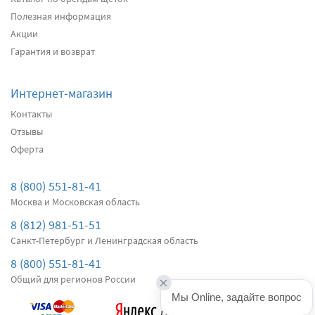
Полезная информация
Акции
Подробнее
Есть в наличии
Гарантия и возврат
Передние дворники
Bosch AeroTwin A297S
3360
Интернет-магазин
два дворника
Контакты
Отзывы
Оферта
Подробнее
Есть в наличии
Передние дворники
Denso Flat DF-007
8 (800) 551-81-41
3570
Москва и Московская область
два дворника
8 (812) 981-51-51
Санкт-Петербург и Ленинградская область
Подробнее
Есть в наличии
8 (800) 551-81-41
Общий для регионов России
Мы Online, задайте вопрос