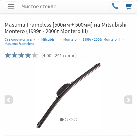
Чистое стекло
Меню
Masuma Frameless [500мм + 500мм] на Mitsubishi
Montero (1999г - 2006г Montero III)
Стеклоочистители
Mitsubishi
Montero
1999г - 2006г Montero III
Masuma Frameless
(
4.00
- 241 голос)
Назад
Впер