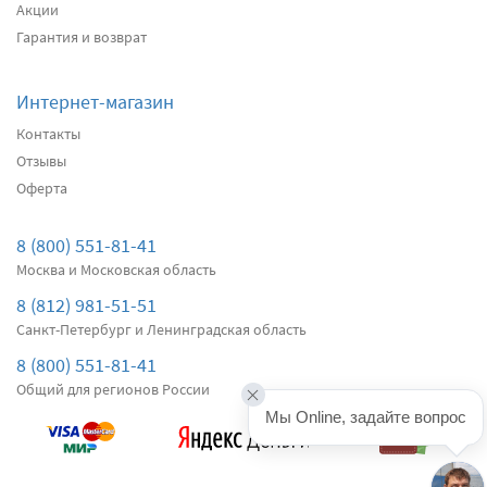
Акции
Подробнее
Есть в наличии
Гарантия и возврат
Передние дворники
Alca Winter
3000
Интернет-магазин
2850
Контакты
два дворника
Отзывы
Оферта
Подробнее
Есть в наличии
Передние дворники
Bosch AeroTwin AR500S
8 (800) 551-81-41
3320
Москва и Московская область
3154
8 (812) 981-51-51
два дворника
Санкт-Петербург и Ленинградская область
Подробнее
Есть в наличии
8 (800) 551-81-41
Общий для регионов России
Передние дворники
Denso Hybrid
Мы Online, задайте вопрос
4200
3990
два дворника