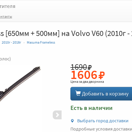
тителя
онтакты
 [650мм + 500мм] на Volvo V60 (2010г - 
2010г - 2018г
Masuma Frameless
голос)
1690
Вперед
1606
Цена за
два дворника
Добавить в корзину
Есть в наличии
Выбрать город доставки
Подробные условия доставк