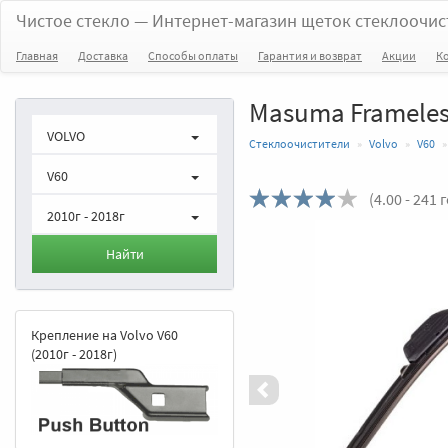
Чистое стекло
— Интернет-магазин щеток стеклоочис
Главная
Доставка
Способы оплаты
Гарантия и возврат
Акции
К
Masuma Frameless
VOLVO
Стеклоочистители
Volvo
V60
V60
(
4.00
- 241 
2010г - 2018г
Назад
Найти
Крепление на Volvo V60
(2010г - 2018г)