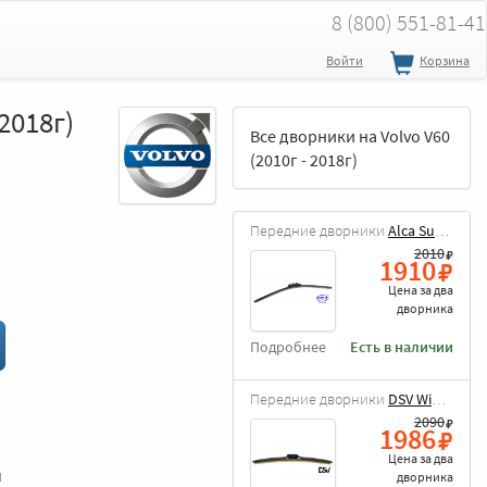
8 (800) 551-81-41
Войти
Корзина
2018г)
Все дворники на Volvo V60
(2010г - 2018г)
Передние дворники
Alca Super Flat
2010
1910
Цена за
два
дворника
Подробнее
Есть в наличии
Передние дворники
DSV Wiper Blade
2090
1986
Цена за
два
и
дворника