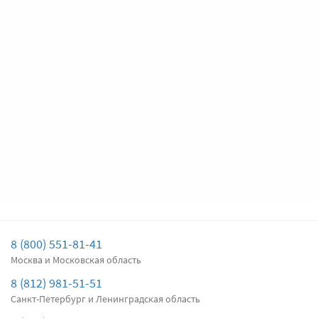
Цена за
два
дворника
Подробнее
Есть в наличии
Передние дворники
Valeo Silencio X-TRM 574377
4360
4142
Цена за
два
дворника
Подробнее
Нет в наличии
Задний дворник
Bosch Rear H304
1070
1017
Цена за
один
дворник
8 (800) 551-81-41
Москва и Московская область
Подробнее
Есть в наличии
8 (812) 981-51-51
Задний дворник
Bosch Rear H305
Санкт-Петербург и Ленинградская область
2630