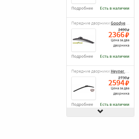
Подробнее
Есть в наличии
Передние дворники
Goodyear Frameless
2490
2366
Цена за
два
дворника
Подробнее
Есть в наличии
Передние дворники
Heyner All Season
2730
2594
Цена за
два
дворника
Подробнее
Есть в наличии
Передние дворники
Alca Winter
3210
3050
Цена за
два