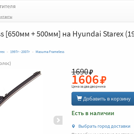
тителя
онтакты
 [650мм + 500мм] на Hyundai Starex (19
rex
1997г - 2007г
Masuma Frameless
голос)
1690
Вперед
1606
Цена за
два дворника
Добавить в корзину
Есть в наличии
Выбрать город доставки