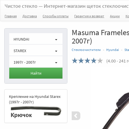
Чистое стекло
— Интернет-магазин щеток стеклоочис
Главная
Доставка
Способы оплаты
Гарантия и возврат
Акции
К
Masuma Frameless
2007г)
HYUNDAI
Стеклоочистители
Hyundai
Sta
STAREX
(
4.00
- 241 
1997г - 2007г
Назад
Найти
Крепление на Hyundai Starex
(1997г - 2007г)