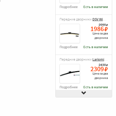
и
Подробнее
Есть в наличии
Передние дворники
DSV Wiper Blade
2090
1986
Цена за
два
дворника
Подробнее
Есть в наличии
Передние дворники
Lariomi Hybrid
2430
2309
Цена за
два
дворника
Подробнее
Есть в наличии
Передние дворники
Goodyear Frameless
2490
2366
Цена за
два