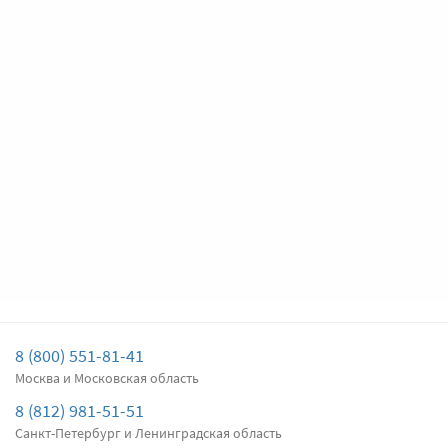
Цена за
два
дворника
Подробнее
Есть в наличии
Передние дворники
Denso Hybrid
5880
5586
Цена за
два
дворника
Подробнее
Есть в наличии
Задний дворник
Alca Rear
870
827
Цена за
один
дворник
8 (800) 551-81-41
Подробнее
Есть в наличии
Москва и Московская область
8 (812) 981-51-51
Санкт-Петербург и Ленинградская область