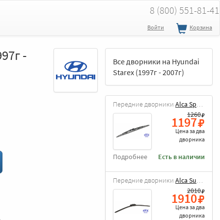
8 (800) 551-81-41
Войти
Корзина
97г -
Все дворники на Hyundai
Starex (1997г - 2007г)
Передние дворники
Alca Special
1260
1197
Цена за
два
дворника
Подробнее
Есть в наличии
Передние дворники
Alca Super Flat
2010
1910
Цена за
два
дворника