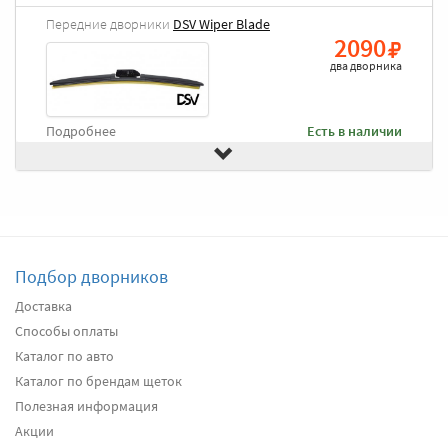
Передние дворники
DSV Wiper Blade
2090
два дворника
Подробнее
Есть в наличии
Передние дворники
Goodyear Frameless
2490
два дворника
Подбор дворников
Подробнее
Есть в наличии
Доставка
Способы оплаты
Передние дворники
Heyner All Season
2660
Каталог по авто
два дворника
Каталог по брендам щеток
Полезная информация
Акции
Подробнее
Есть в наличии