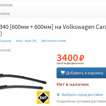
тителя
онтакты
9340 [600мм + 600мм] на Volkswagen Car
)
Caravelle
2015г - 2026г [T6]
SWF VisioFlex 119340
олосов)
3400
Вперед
Цена за
два дворника
Добавить в корзину
Нет в наличии
Выбрать город доставки
Подробные условия доставк