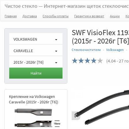
Чистое стекло
— Интернет-магазин щеток стеклоочис
Главная
Доставка
Способы оплаты
Гарантия и возврат
Акции
К
SWF VisioFlex 11
(2015г - 2026г [T6]
VOLKSWAGEN
Стеклоочистители
Volkswagen
CARAVELLE
(
4.04
- 27 г
2015г - 2026г [T6]
Назад
Найти
Крепление на Volkswagen
Caravelle (2015г - 2026г [T6])