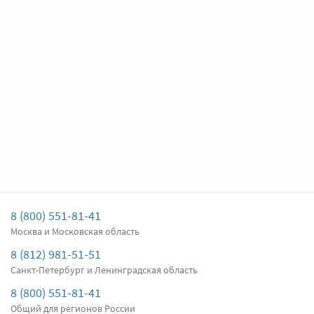
Цена за
два
дворника
Подробнее
Есть в наличии
Передние дворники
Denso Flat DF-052
3700
Цена за
два
дворника
Подробнее
Есть в наличии
Задний дворник
Bosch AeroTwin A403H
1660
8 (800) 551-81-41
Цена за
один
Москва и Московская область
дворник
8 (812) 981-51-51
Санкт-Петербург и Ленинградская область
Подробнее
Есть в наличии
8 (800) 551-81-41
Задний дворник
Bosch AeroTwin A450H
Общий для регионов России