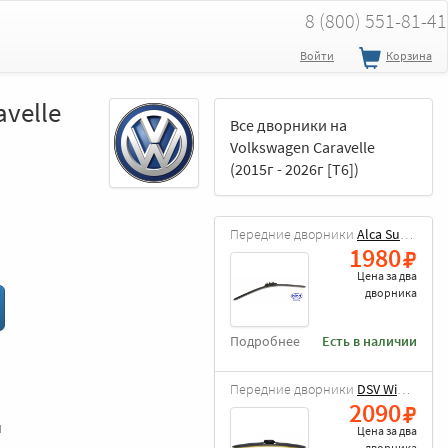
8 (800) 551-81-41
Войти
Корзина
avelle
Все дворники на
Volkswagen Caravelle
(2015г - 2026г [T6])
Передние дворники
Alca Super Flat
1980
Цена за
два
дворника
Подробнее
Есть в наличии
Передние дворники
DSV Wiper Blade
2090
и
Цена за
два
дворника