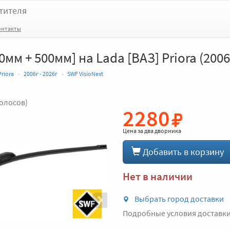
тителя
онтакты
0мм + 500мм] на Lada [ВАЗ] Priora (2006г
Priora
2006г - 2026г
SWF VisioNext
голосов)
2280
Вперед
Цена за
два дворника
Добавить в корзину
Нет в наличии
Выбрать город доставки
Подробные условия доставк