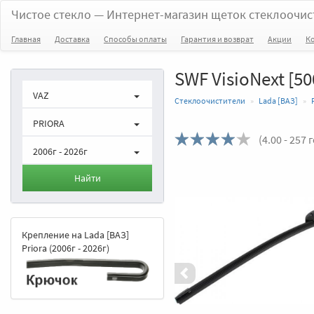
Чистое стекло
— Интернет-магазин щеток стеклоочис
Главная
Доставка
Способы оплаты
Гарантия и возврат
Акции
К
SWF VisioNext [50
VAZ
Стеклоочистители
Lada [ВАЗ]
PRIORA
(
4.00
- 257 
2006г - 2026г
Назад
Найти
Крепление на Lada [ВАЗ]
Priora (2006г - 2026г)