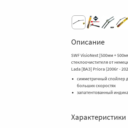
Описание
SWF VisioNext [500мм + 500
стеклоочистителя от немец
Lada [ВАЗ] Priora (2006г - 202
симметричный спойлер д
больших скоростях
запатентованный индика
Характеристики