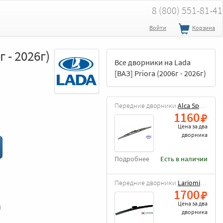
8 (800) 551-81-41
Войти
Корзина
 - 2026г)
Все дворники на Lada
[ВАЗ] Priora (2006г - 2026г)
Передние дворники
Alca Special
1160
Цена за
два
дворника
Подробнее
Есть в наличии
Передние дворники
Lariomi Hybrid
1700
Цена за
два
и
дворника