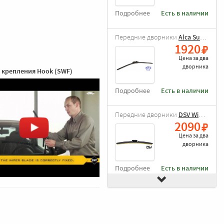
Подробнее
Есть в наличии
Передние дворники
Alca Super Flat
1920
Цена за
два
дворника
 крепления Hook (SWF)
Подробнее
Есть в наличии
Передние дворники
DSV Wiper Blade
2090
Цена за
два
дворника
Подробнее
Есть в наличии
Передние дворники
Goodyear Frameless
2490
Цена за
два
дворника