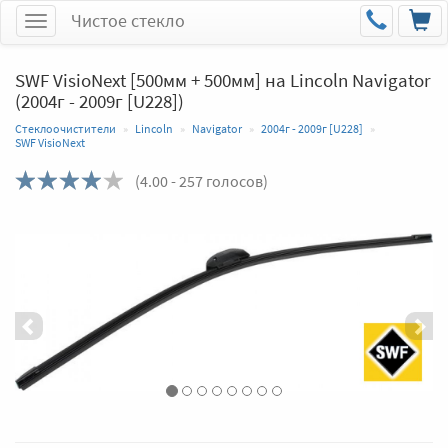
Чистое стекло
Меню
SWF VisioNext [500мм + 500мм] на Lincoln Navigator
(2004г - 2009г [U228])
Стеклоочистители
Lincoln
Navigator
2004г - 2009г [U228]
SWF VisioNext
(
4.00
- 257 голосов)
Назад
Впер