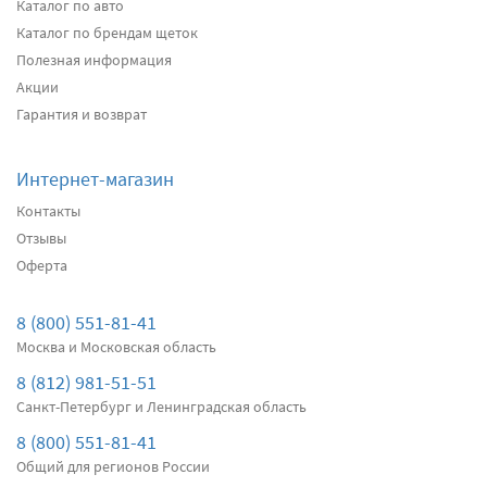
2620
Каталог по авто
два дворника
Каталог по брендам щеток
Полезная информация
Акции
Подробнее
Есть в наличии
Гарантия и возврат
Передние дворники
Alca Winter
3000
Интернет-магазин
два дворника
Контакты
Отзывы
Оферта
Подробнее
Есть в наличии
Передние дворники
Bosch AeroTwin AR500S
8 (800) 551-81-41
3740
Москва и Московская область
два дворника
8 (812) 981-51-51
Санкт-Петербург и Ленинградская область
Подробнее
Есть в наличии
8 (800) 551-81-41
Общий для регионов России