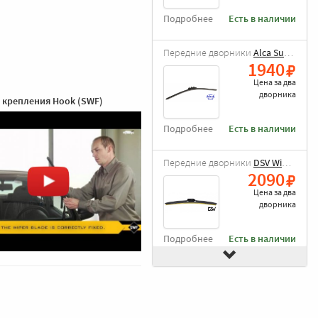
Подробнее
Есть в наличии
Передние дворники
Alca Super Flat
1940
Цена за
два
дворника
 крепления Hook (SWF)
Подробнее
Есть в наличии
Передние дворники
DSV Wiper Blade
2090
Цена за
два
дворника
Подробнее
Есть в наличии
Передние дворники
Goodyear Frameless
2490
Цена за
два
дворника