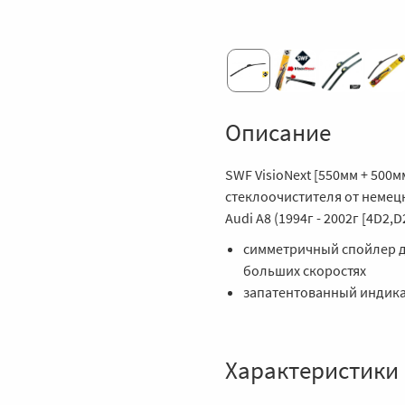
Описание
SWF VisioNext [550мм + 500
стеклоочистителя от немец
Audi A8 (1994г - 2002г [4D2,D2
симметричный спойлер д
больших скоростях
запатентованный индика
Характеристики