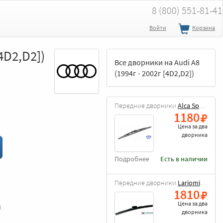
8 (800) 551-81-41
Войти
Корзина
4D2,D2])
Все дворники на Audi A8
(1994г - 2002г [4D2,D2])
Передние дворники
Alca Special
1180
Цена за
два
дворника
Подробнее
Есть в наличии
Передние дворники
Lariomi Hybrid
1810
Цена за
два
и
дворника