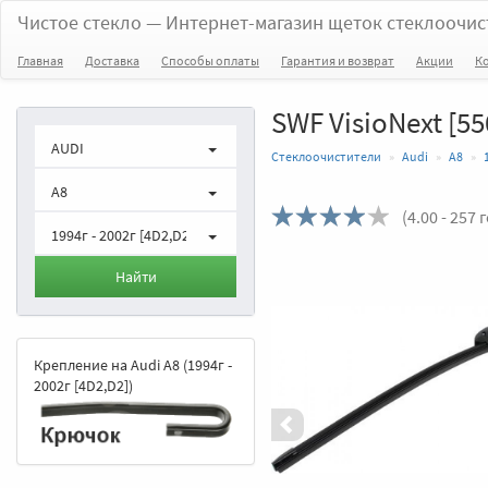
Чистое стекло
— Интернет-магазин щеток стеклоочис
Главная
Доставка
Способы оплаты
Гарантия и возврат
Акции
К
SWF VisioNext [55
AUDI
Стеклоочистители
Audi
A8
A8
(
4.00
- 257 
1994г - 2002г [4D2,D2]
Назад
Найти
Крепление на Audi A8 (1994г -
2002г [4D2,D2])