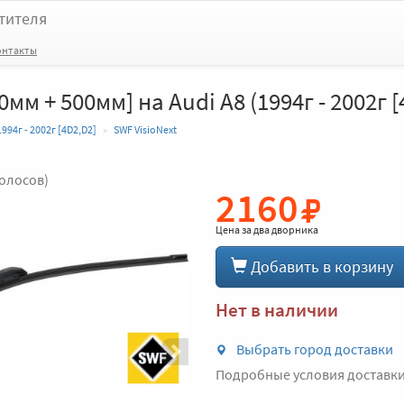
тителя
онтакты
0мм + 500мм] на Audi A8 (1994г - 2002г [
1994г - 2002г [4D2,D2]
SWF VisioNext
голосов)
2160
Вперед
Цена за
два дворника
Добавить в корзину
Нет в наличии
Выбрать город доставки
Подробные условия доставк