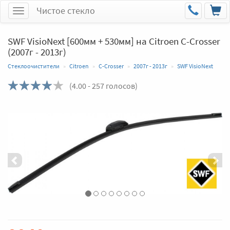
Чистое стекло
Меню
SWF VisioNext [600мм + 530мм] на Citroen C-Crosser
(2007г - 2013г)
Стеклоочистители
Citroen
C-Crosser
2007г - 2013г
SWF VisioNext
(
4.00
- 257 голосов)
Назад
Впер