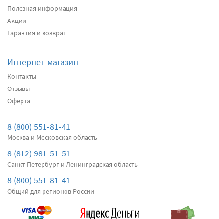
Полезная информация
Акции
Подробнее
Есть в наличии
Гарантия и возврат
Передние дворники
Alca Winter
3100
Интернет-магазин
два дворника
Контакты
Отзывы
Оферта
Подробнее
Есть в наличии
Передние дворники
Bosch AeroTwin AR801S
8 (800) 551-81-41
3950
Москва и Московская область
два дворника
8 (812) 981-51-51
Санкт-Петербург и Ленинградская область
Подробнее
Есть в наличии
8 (800) 551-81-41
Общий для регионов России
Передние дворники
Denso Hybrid
5390