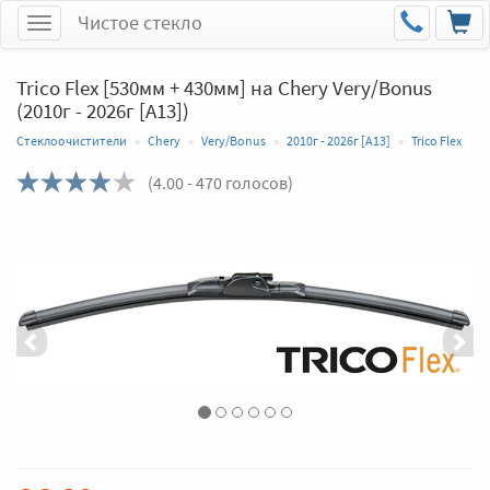
Чистое стекло
Меню
Trico Flex [530мм + 430мм] на Chery Very/Bonus
(2010г - 2026г [A13])
Стеклоочистители
Chery
Very/Bonus
2010г - 2026г [A13]
Trico Flex
(
4.00
- 470 голосов)
Назад
Впер