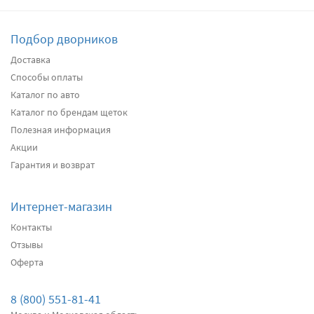
Подбор дворников
Подробнее
Есть в наличии
Доставка
Способы оплаты
Передние дворники
Alca Winter
3020
Каталог по авто
два дворника
Каталог по брендам щеток
Полезная информация
Акции
Подробнее
Есть в наличии
Гарантия и возврат
Передние дворники
Bosch AeroTwin
3410
Интернет-магазин
два дворника
Контакты
Отзывы
Оферта
Подробнее
Есть в наличии
Передние дворники
Denso Hybrid
8 (800) 551-81-41
4360