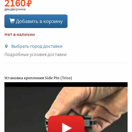
2160
два дворника
Добавить в корзину
Нет в наличии
Выбрать город доставки
Подробные условия доставки
Установка крепления Side Pin (Trico)