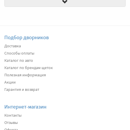
Передние дворники
SWF VisioFlex 119328
2680
два дворника
Подбор дворников
Подробнее
Нет в наличии
Доставка
Способы оплаты
Передние дворники
Alca Winter
3020
Каталог по авто
два дворника
Каталог по брендам щеток
Полезная информация
Акции
Подробнее
Есть в наличии
Гарантия и возврат
Передние дворники
Denso Flat DF-110
3270
Интернет-магазин
два дворника
Контакты
Отзывы
Оферта