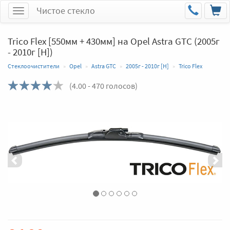
Чистое стекло
Меню
Trico Flex [550мм + 430мм] на Opel Astra GTC (2005г
- 2010г [H])
Стеклоочистители
Opel
Astra GTC
2005г - 2010г [H]
Trico Flex
(
4.00
- 470 голосов)
Назад
Впер