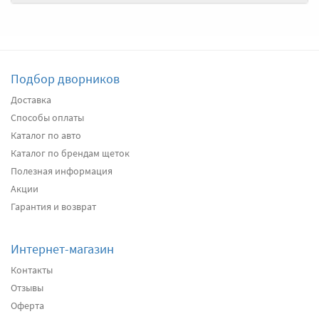
Передние дворники
Goodyear Frameless
2490
два дворника
Подбор дворников
Подробнее
Есть в наличии
Доставка
Способы оплаты
Передние дворники
Heyner All Season
2630
Каталог по авто
два дворника
Каталог по брендам щеток
Полезная информация
Акции
Подробнее
Есть в наличии
Гарантия и возврат
Передние дворники
Alca Winter
3000
Интернет-магазин
два дворника
Контакты
Отзывы
Оферта
Подробнее
Есть в наличии