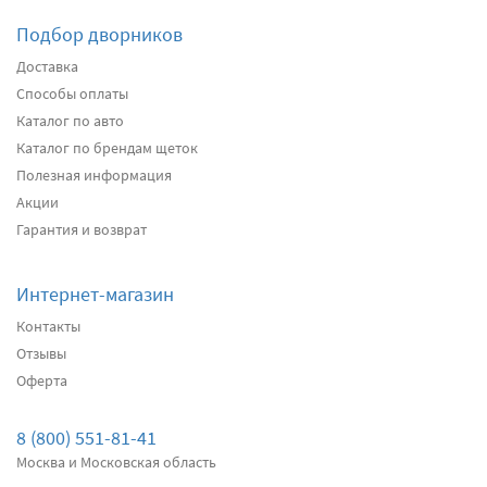
Подбор дворников
Подробнее
Есть в наличии
Доставка
Способы оплаты
Передние дворники
Heyner All Season
2680
Каталог по авто
два дворника
Каталог по брендам щеток
Полезная информация
Акции
Подробнее
Есть в наличии
Гарантия и возврат
Передние дворники
Alca Winter
3100
Интернет-магазин
два дворника
Контакты
Отзывы
Оферта
Подробнее
Есть в наличии
Передние дворники
Bosch AeroTwin AR801S
8 (800) 551-81-41
3950
Москва и Московская область
два дворника