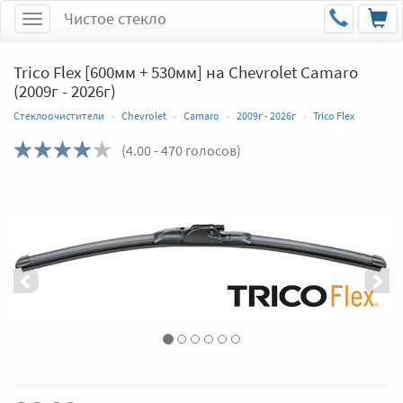
Чистое стекло
Меню
Trico Flex [600мм + 530мм] на Chevrolet Camaro
(2009г - 2026г)
Стеклоочистители
Chevrolet
Camaro
2009г - 2026г
Trico Flex
(
4.00
- 470 голосов)
Назад
Впер