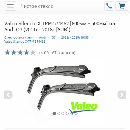
Чистое стекло
Меню
Valeo Silencio X-TRM 574462 [600мм + 500мм] на
Audi Q3 (2011г - 2018г [8UB])
Стеклоочистители
Audi
Q3
2011г - 2018г [8UB]
Valeo Silencio X-TRM 574462
(
4.00
- 67 голосов)
Назад
Впер