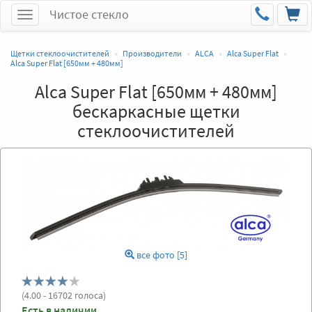
Чистое стекло
Меню
Щетки стеклоочистителей
Производители
ALCA
Alca Super Flat
Alca Super Flat [650мм + 480мм]
Alca Super Flat [650мм + 480мм]
бескаркасные щетки
стеклоочистителей
все фото [5]
(
4.00
- 16702 голоса)
Есть в наличии