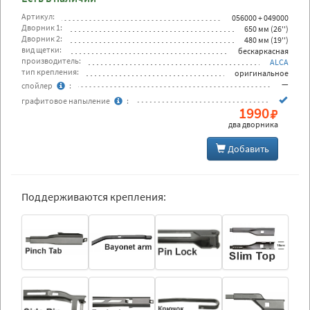
Артикул:
056000 + 049000
Дворник 1:
650 мм (26'')
Дворник 2:
480 мм (19'')
вид щетки:
бескаркасная
производитель:
ALCA
тип крепления:
оригинальное
—
спойлер
:
графитовое напыление
:
1990
два дворника
Добавить
Поддерживаются крепления: