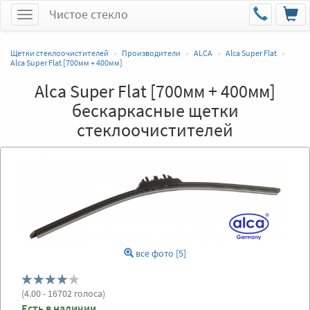
Чистое стекло
Меню
Щетки стеклоочистителей
Производители
ALCA
Alca Super Flat
Alca Super Flat [700мм + 400мм]
Alca Super Flat [700мм + 400мм]
бескаркасные щетки
стеклоочистителей
все фото [5]
(
4.00
- 16702 голоса)
Есть в наличии