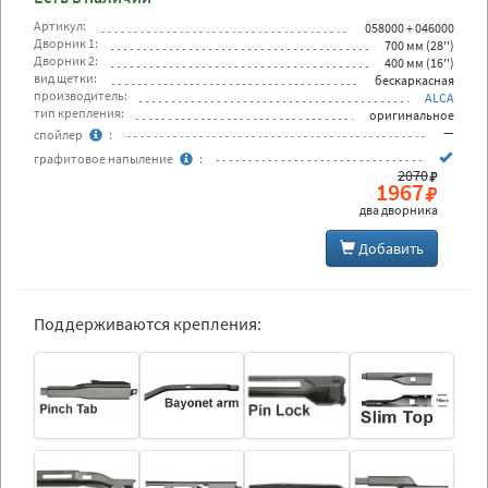
Артикул:
058000 + 046000
Дворник 1:
700 мм (28'')
Дворник 2:
400 мм (16'')
вид щетки:
бескаркасная
производитель:
ALCA
тип крепления:
оригинальное
—
спойлер
:
графитовое напыление
:
2070
1967
два дворника
Добавить
Поддерживаются крепления: