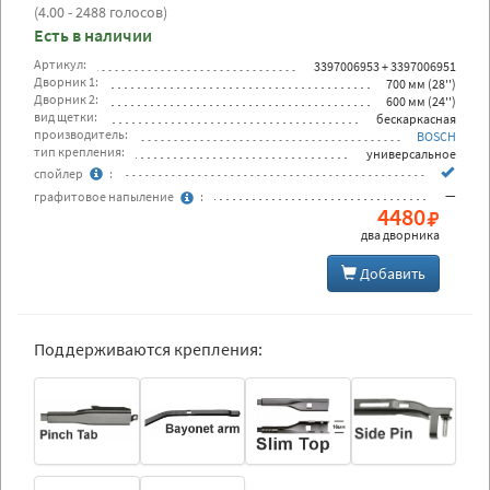
(
4.00
- 2488 голосов)
Есть в наличии
Артикул:
3397006953 + 3397006951
Дворник 1:
700 мм (28'')
Дворник 2:
600 мм (24'')
вид щетки:
бескаркасная
производитель:
BOSCH
тип крепления:
универсальное
спойлер
:
—
графитовое напыление
:
4480
два дворника
Добавить
Поддерживаются крепления: