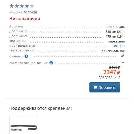
(
4.00
- 4 голоса)
Нет в наличии
Артикул:
3397118406
Дворник 1:
530 мм (21'')
Дворник 2:
475 мм (19'')
вид щетки:
каркасная
производитель:
BOSCH
тип крепления:
оригинальное
спойлер
:
—
графитовое напыление
:
2470
2347
два дворника
Добавить
Поддерживаются крепления: