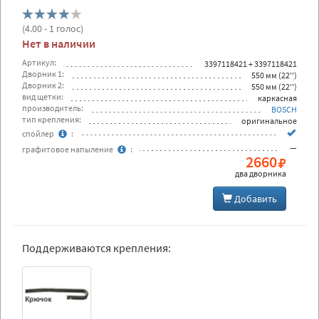
(
4.00
- 1 голос)
Нет в наличии
Артикул:
3397118421 + 3397118421
Дворник 1:
550 мм (22'')
Дворник 2:
550 мм (22'')
вид щетки:
каркасная
производитель:
BOSCH
тип крепления:
оригинальное
спойлер
:
—
графитовое напыление
:
2660
два дворника
Добавить
Поддерживаются крепления: