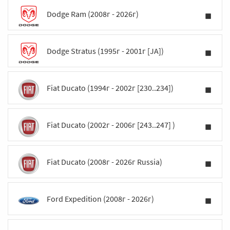
Dodge Ram (2008г - 2026г)
Dodge Stratus (1995г - 2001г [JA])
Fiat Ducato (1994г - 2002г [230..234])
Fiat Ducato (2002г - 2006г [243..247] )
Fiat Ducato (2008г - 2026г Russia)
Ford Expedition (2008г - 2026г)