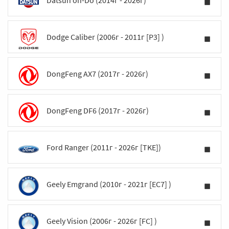
Datsun on-Do (2014г - 2026г)
Dodge Caliber (2006г - 2011г [P3] )
DongFeng AX7 (2017г - 2026г)
DongFeng DF6 (2017г - 2026г)
Ford Ranger (2011г - 2026г [TKE])
Geely Emgrand (2010г - 2021г [EC7] )
Geely Vision (2006г - 2026г [FC] )