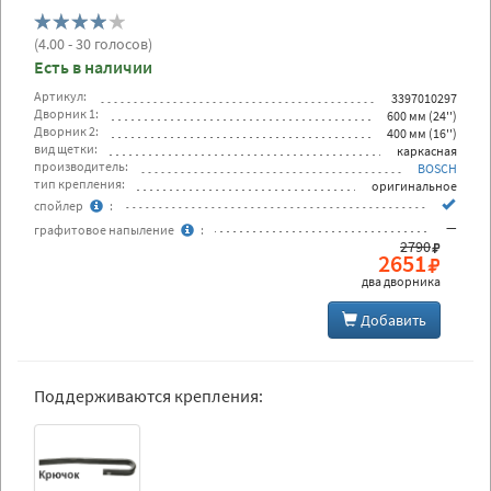
(
4.00
- 30 голосов)
Есть в наличии
Артикул:
3397010297
Дворник 1:
600 мм (24'')
Дворник 2:
400 мм (16'')
вид щетки:
каркасная
производитель:
BOSCH
тип крепления:
оригинальное
спойлер
:
—
графитовое напыление
:
2790
2651
два дворника
Добавить
Поддерживаются крепления: