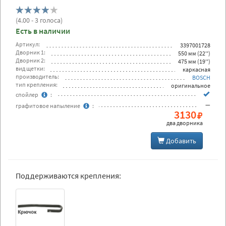
(
4.00
- 3 голоса)
Есть в наличии
Артикул:
3397001728
Дворник 1:
550 мм (22'')
Дворник 2:
475 мм (19'')
вид щетки:
каркасная
производитель:
BOSCH
тип крепления:
оригинальное
спойлер
:
—
графитовое напыление
:
3130
два дворника
Добавить
Поддерживаются крепления: