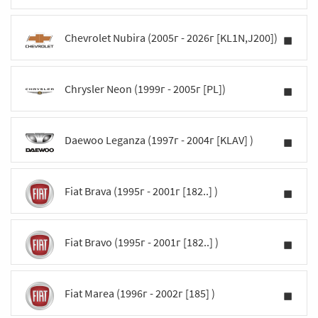
Chevrolet Nubira (2005г - 2026г [KL1N,J200])
Chrysler Neon (1999г - 2005г [PL])
Daewoo Leganza (1997г - 2004г [KLAV] )
Fiat Brava (1995г - 2001г [182..] )
Fiat Bravo (1995г - 2001г [182..] )
Fiat Marea (1996г - 2002г [185] )