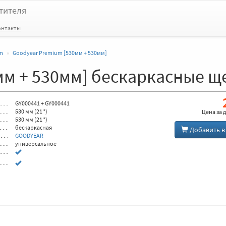
тителя
онтакты
m
Goodyear Premium [530мм + 530мм]
мм + 530мм] бескаркасные щ
GY000441 + GY000441
530 мм (21'')
Цена за
д
530 мм (21'')
бескаркасная
Добавить
в
GOODYEAR
универсальное