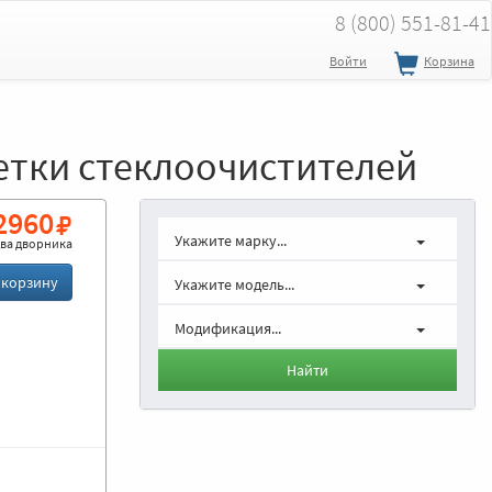
8 (800) 551-81-41
Войти
Корзина
етки стеклоочистителей
2960
Укажите марку...
ва дворника
 корзину
Укажите модель...
Модификация...
Найти