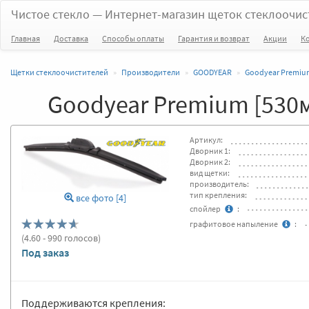
Чистое стекло
— Интернет-магазин щеток стеклоочис
Главная
Доставка
Способы оплаты
Гарантия и возврат
Акции
К
Щетки стеклоочистителей
Производители
GOODYEAR
Goodyear Premiu
Goodyear Premium [530
Артикул:
Дворник 1:
Дворник 2:
вид щетки:
производитель:
тип крепления:
все фото [4]
спойлер
:
графитовое напыление
:
(
4.60
- 990 голосов)
Под заказ
Поддерживаются крепления: