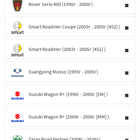
Rover Serie 400 (1990г - 2000г)
Smart Roadster Coupe (2003г - 2005г [452] )
Smart Roadster (2003г - 2005г [452] )
Ssangyong Musso (1993г - 2005г)
Suzuki Wagon R+ (1996г - 2000г [EM] )
Suzuki Wagon R+ (2000г - 2006г [MM] )
Тагаз Road Partner (2008г - 2026г)