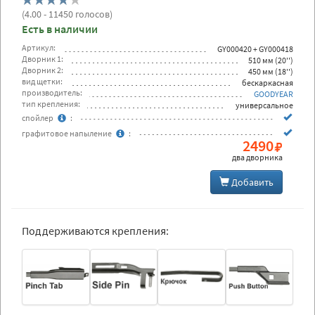
(
4.00
- 11450 голосов)
Есть в наличии
Артикул:
GY000420 + GY000418
Дворник 1:
510 мм (20'')
Дворник 2:
450 мм (18'')
вид щетки:
бескаркасная
производитель:
GOODYEAR
тип крепления:
универсальное
спойлер
:
графитовое напыление
:
2490
два дворника
Добавить
Поддерживаются крепления: