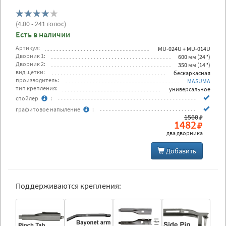
(
4.00
- 241 голос)
Есть в наличии
Артикул:
MU-024U + MU-014U
Дворник 1:
600 мм (24'')
Дворник 2:
350 мм (14'')
вид щетки:
бескаркасная
производитель:
MASUMA
тип крепления:
универсальное
спойлер
:
графитовое напыление
:
1560
1482
два дворника
Добавить
Поддерживаются крепления: