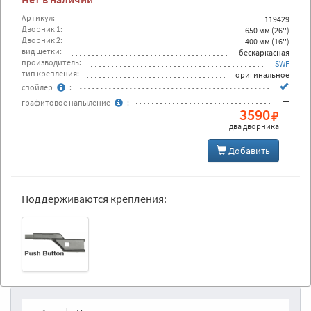
Артикул:
119429
Дворник 1:
650 мм (26'')
Дворник 2:
400 мм (16'')
вид щетки:
бескаркасная
производитель:
SWF
тип крепления:
оригинальное
спойлер
:
—
графитовое напыление
:
3590
два дворника
Добавить
Поддерживаются крепления: