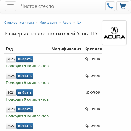
Чистое стекло
Меню
Стеклоочистители
Марка авто
Acura
ILX
Размеры стеклоочистителей Acura ILX
Год
Модификация
Крепление
Водитель
Крючок
650 мм
2026
выбрать
Подходит
9
комплектов
Крючок
650 мм
2025
выбрать
Подходит
9
комплектов
Крючок
650 мм
2024
выбрать
Подходит
9
комплектов
Крючок
650 мм
2023
выбрать
Подходит
9
комплектов
Крючок
650 мм
2022
выбрать