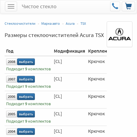
Чистое стекло
Меню
Стеклоочистители
Марка авто
Acura
TSX
Размеры стеклоочистителей Acura TSX
Год
Модификация
Крепление
Водитель
[CL]
Крючок
650 мм
2008
выбрать
Подходит
9
комплектов
[CL]
Крючок
650 мм
2007
выбрать
Подходит
9
комплектов
[CL]
Крючок
650 мм
2006
выбрать
Подходит
9
комплектов
[CL]
Крючок
650 мм
2005
выбрать
Подходит
9
комплектов
[CL]
Крючок
650 мм
2004
выбрать