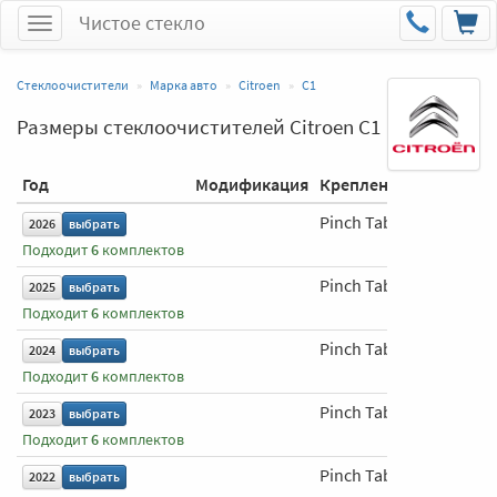
Чистое стекло
Меню
Стеклоочистители
Марка авто
Citroen
C1
Размеры стеклоочистителей Citroen C1
Год
Модификация
Крепление
Водитель
Pinch Tab
650 мм
2026
выбрать
Подходит
6
комплектов
Pinch Tab
650 мм
2025
выбрать
Подходит
6
комплектов
Pinch Tab
650 мм
2024
выбрать
Подходит
6
комплектов
Pinch Tab
650 мм
2023
выбрать
Подходит
6
комплектов
Pinch Tab
650 мм
2022
выбрать