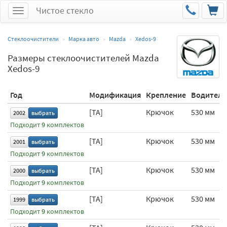
Чистое стекло
Меню
Стеклоочистители
Марка авто
Mazda
Xedos-9
Размеры стеклоочистителей Mazda
Xedos-9
Год
Модификация
Крепление
Водитель
[TA]
Крючок
530 мм
2002
выбрать
Подходит
9
комплектов
[TA]
Крючок
530 мм
2001
выбрать
Подходит
9
комплектов
[TA]
Крючок
530 мм
2000
выбрать
Подходит
9
комплектов
[TA]
Крючок
530 мм
1999
выбрать
Подходит
9
комплектов