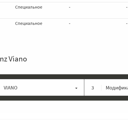
Специальное
‑
‑
Специальное
‑
‑
nz Viano
VIANO
3
Модифика