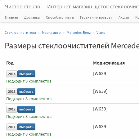
Чистое стекло
— Интернет-магазин щеток стеклоочис
Главная
Доставка
Способы оплаты
Гарантия и возврат
Акции
К
Стеклоочистители
Марка авто
Mercedes-Benz
Viano
Размеры стеклоочистителей Mercede
Год
Модификация
[W639]
2014
выбрать
Подходит
8
комплектов
[W639]
2013
выбрать
Подходит
8
комплектов
[W639]
2012
выбрать
Подходит
8
комплектов
[W639]
2011
выбрать
Подходит
8
комплектов