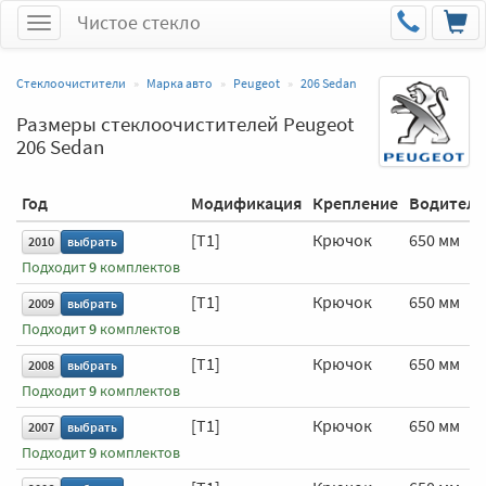
Чистое стекло
Меню
Стеклоочистители
Марка авто
Peugeot
206 Sedan
Размеры стеклоочистителей Peugeot
206 Sedan
Год
Модификация
Крепление
Водитель
[T1]
Крючок
650 мм
2010
выбрать
Подходит
9
комплектов
[T1]
Крючок
650 мм
2009
выбрать
Подходит
9
комплектов
[T1]
Крючок
650 мм
2008
выбрать
Подходит
9
комплектов
[T1]
Крючок
650 мм
2007
выбрать
Подходит
9
комплектов