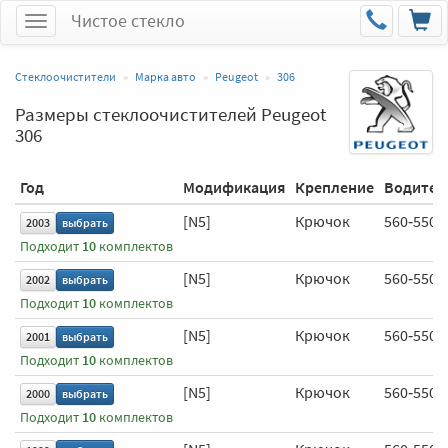
Чистое стекло
Меню
Стеклоочистители
Марка авто
Peugeot
306
Размеры стеклоочистителей Peugeot
306
Год
Модификация
Крепление
Водител
[N5]
Крючок
560‑550 
2003
выбрать
Подходит
10
комплектов
[N5]
Крючок
560‑550 
2002
выбрать
Подходит
10
комплектов
[N5]
Крючок
560‑550 
2001
выбрать
Подходит
10
комплектов
[N5]
Крючок
560‑550 
2000
выбрать
Подходит
10
комплектов