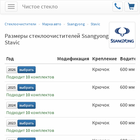
Чистое стекло
Меню
Стеклоочистители
Марка авто
Ssangyong
Stavic
Размеры стеклоочистителей Ssangyong
Stavic
Год
Модификация
Крепление
Водител
Крючок
600 мм
2026
выбрать
Подходит
10
комплектов
Крючок
600 мм
2025
выбрать
Подходит
10
комплектов
Крючок
600 мм
2024
выбрать
Подходит
10
комплектов
Крючок
600 мм
2023
выбрать
Подходит
10
комплектов