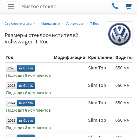
Чистое стекло
Меню
Стеклоочистители
Марка авто
Volkswagen
T-Roc
Размеры стеклоочистителей
Volkswagen T-Roc
Год
Модификация
Крепление
Водитель
Slim Top
650 мм
2026
выбрать
Подходит
8
комплектов
Slim Top
650 мм
2025
выбрать
Подходит
8
комплектов
Slim Top
650 мм
2024
выбрать
Подходит
8
комплектов
Slim Top
650 мм
2023
выбрать
Подходит
8
комплектов