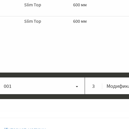
Slim Top
600 мм
Slim Top
600 мм
001
3
Модифика