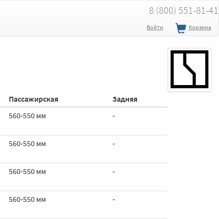
8 (800) 551-81-41
Войти
Корзина
Пассажирская
Задняя
560‑550 мм
‑
560‑550 мм
‑
560‑550 мм
‑
560‑550 мм
‑