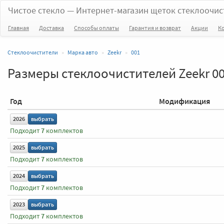
Чистое стекло
— Интернет-магазин щеток стеклоочис
Главная
Доставка
Способы оплаты
Гарантия и возврат
Акции
К
Стеклоочистители
Марка авто
Zeekr
001
Размеры стеклоочистителей Zeekr 0
Год
Модификация
2026
выбрать
Подходит
7
комплектов
2025
выбрать
Подходит
7
комплектов
2024
выбрать
Подходит
7
комплектов
2023
выбрать
Подходит
7
комплектов