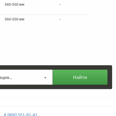
560‑550 мм
‑
560‑550 мм
‑
Найти
ция...
8 (800) 551-81-41