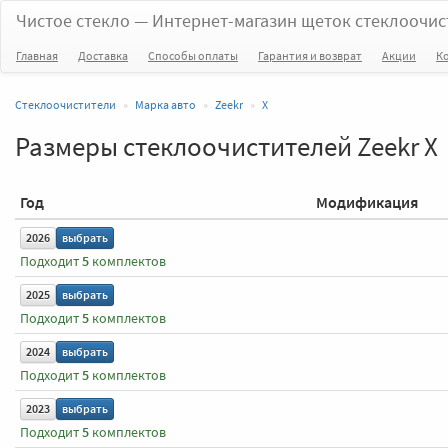
Чистое стекло
— Интернет-магазин щеток стеклоочис
Главная
Доставка
Способы оплаты
Гарантия и возврат
Акции
К
Стеклоочистители
Марка авто
Zeekr
X
Размеры стеклоочистителей Zeekr X
Год
Модификация
2026
выбрать
Подходит
5
комплектов
2025
выбрать
Подходит
5
комплектов
2024
выбрать
Подходит
5
комплектов
2023
выбрать
Подходит
5
комплектов