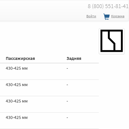
8 (800) 551-81-41
Войти
Корзина
Пассажирская
Задняя
430‑425 мм
‑
430‑425 мм
‑
430‑425 мм
‑
430‑425 мм
‑