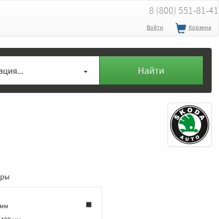
8 (800) 551-81-41
Войти
Корзина
Найти
ция...
еры
 мм