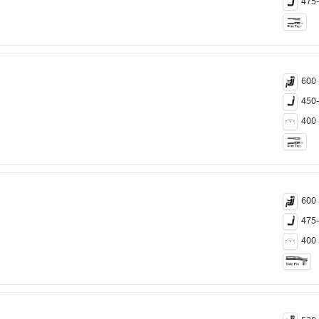
475
600
450
400
600
475
400