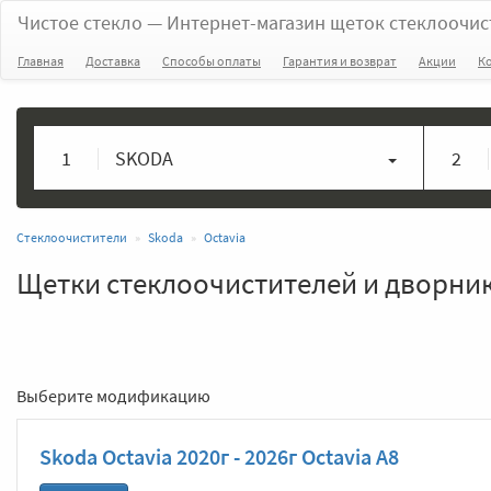
Чистое стекло
— Интернет-магазин щеток стеклоочис
Главная
Доставка
Способы оплаты
Гарантия и возврат
Акции
К
1
SKODA
2
Стеклоочистители
Skoda
Octavia
Щетки стеклоочистителей и дворник
Выберите модификацию
Skoda Octavia 2020г - 2026г Octavia A8