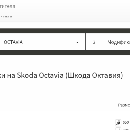
тителя
онтакты
OCTAVIA
3
Модифика
и на Skoda Octavia (Шкода Октавия)
Разм
650